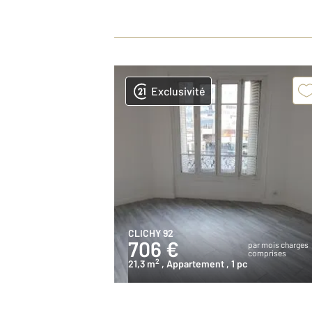
Exclusivité
CLICHY 92
706 €
par mois charges
comprises
2
21,3 m
, Appartement
, 1 pc