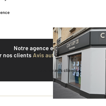
agence
Notre agence est notée
9,2/10
r nos clients
Avis authentifiés par Qualite
Voir tous les avis clients