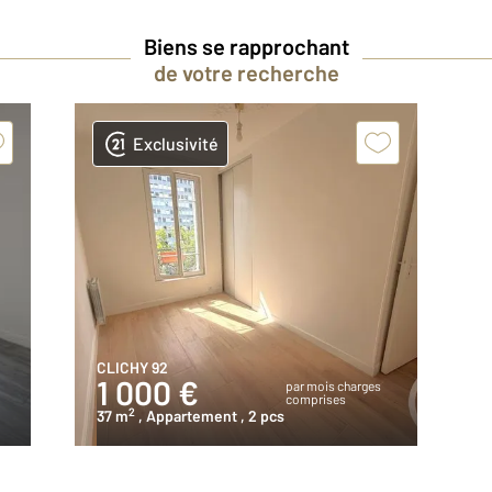
Biens se rapprochant
de votre recherche
Exclusivité
CLICHY 92
1 000 €
par mois charges
comprises
2
37 m
, Appartement
, 2 pcs