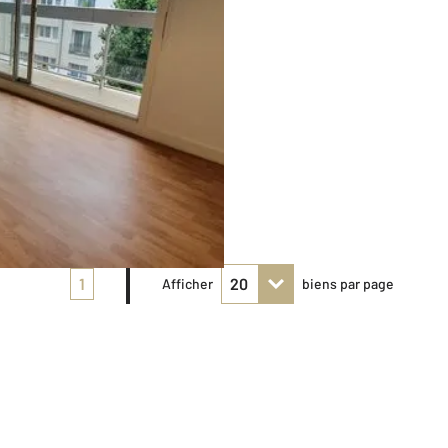
1
Afficher
biens par page