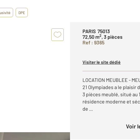
usivité
DPE
PARIS 75013
2
72,50 m
, 3 pièces
Ref : 9365
Visiter le site dédié
LOCATION MEUBLEE - ME
21 Olympiades a le plaisir
3 pièces meublé, situé au 
résidence moderne et sécu
de ...
Voir 