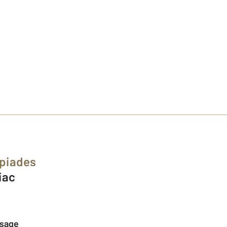
piades
biac
ssage