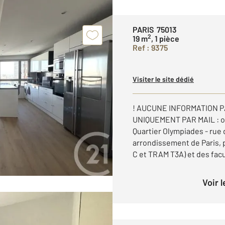
PARIS 75013
2
19 m
, 1 pièce
Ref : 9375
Visiter le site dédié
! AUCUNE INFORMATION 
UNIQUEMENT PAR MAIL : o
Quartier Olympiades - rue
arrondissement de Paris, 
C et TRAM T3A) et des facul
Voir 