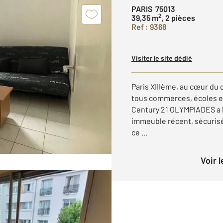
PARIS 75013
2
39,35 m
, 2 pièces
Ref : 9368
Visiter le site dédié
Paris XIIIème, au cœur du 
tous commerces, écoles et 
Century 21 OLYMPIADES a l
immeuble récent, sécurisé
ce ...
Voir 