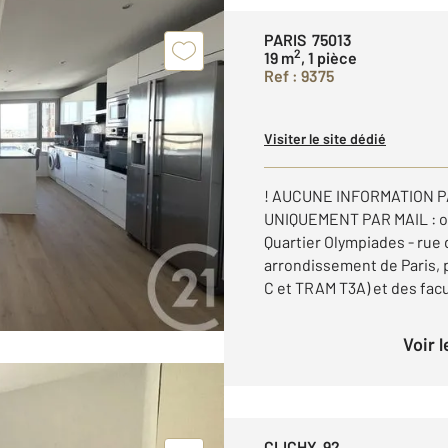
PARIS 75013
2
19 m
, 1 pièce
Ref : 9375
Visiter le site dédié
! AUCUNE INFORMATION 
UNIQUEMENT PAR MAIL : o
Quartier Olympiades - rue
arrondissement de Paris, 
C et TRAM T3A) et des facul
Voir 
CLICHY 92