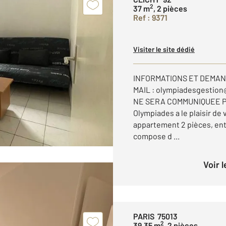
2
37 m
, 2 pièces
Ref : 9371
Visiter le site dédié
INFORMATIONS ET DEMAN
MAIL : olympiadesgestio
NE SERA COMMUNIQUEE P
Olympiades a le plaisir d
appartement 2 pièces, ent
compose d ...
Voir 
PARIS 75013
2
39,35 m
, 2 pièces