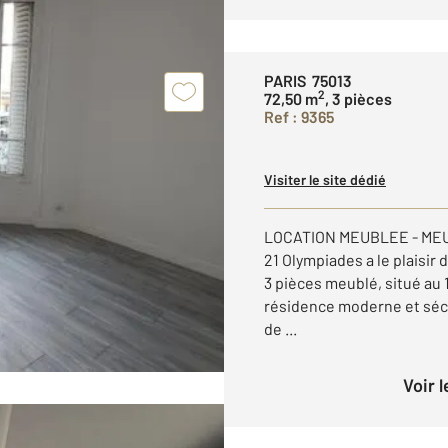
PARIS 75013
2
72,50 m
, 3 pièces
Ref : 9365
Visiter le site dédié
LOCATION MEUBLEE - ME
21 Olympiades a le plaisir
3 pièces meublé, situé au 
résidence moderne et sécu
de ...
Voir 