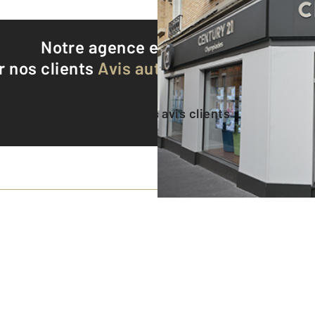
Notre agence est notée
9,2/10
r nos clients
Avis authentifiés par Qualite
Voir tous les avis clients