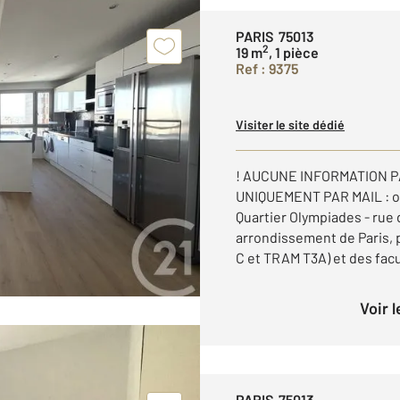
PARIS 75013
2
19 m
, 1 pièce
Ref : 9375
Visiter le site dédié
! AUCUNE INFORMATION 
UNIQUEMENT PAR MAIL : o
Quartier Olympiades - rue
arrondissement de Paris, 
C et TRAM T3A) et des facul
Voir 
PARIS 75013