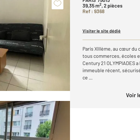
2
39,35 m
, 2 pièces
Ref : 9368
Visiter le site dédié
Paris XIIIème, au cœur du 
tous commerces, écoles et 
Century 21 OLYMPIADES a l
immeuble récent, sécurisé
ce ...
Voir 