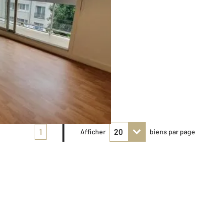
1
Afficher
biens par page