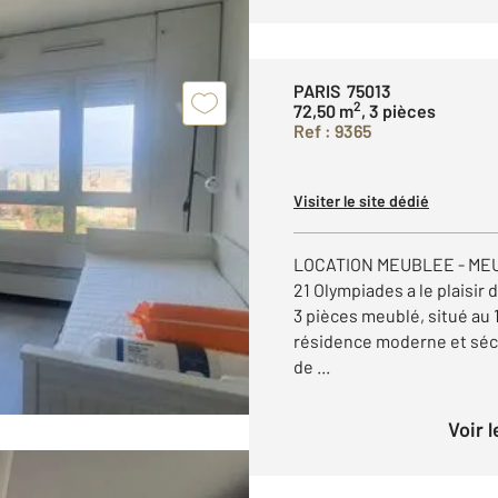
PARIS 75013
2
72,50 m
, 3 pièces
Ref : 9365
Visiter le site dédié
LOCATION MEUBLEE - ME
21 Olympiades a le plaisir
3 pièces meublé, situé au 
résidence moderne et sécu
de ...
Voir 