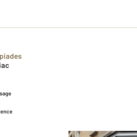
piades
biac
ssage
agence