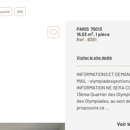
usivité
DPE
PARIS 75013
2
16,53 m
, 1 pièce
Ref : 9381
Visiter le site dédié
INFORMATIONS ET DEMAN
MAIL : olympiadesgestio
INFORMATION NE SERA C
13ème Quartier des Olympi
des Olympiades, au sein de
proposons ce ...
Voir 