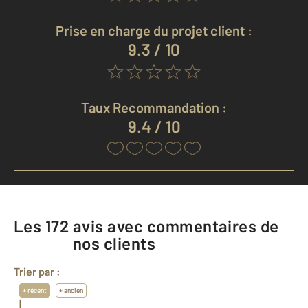
Prise en charge du projet client :
9.3 / 10
Taux Recommandation :
9.4 / 10
Les
172
avis avec commentaires de
nos clients
Trier par :
+ récent
+ ancien
|