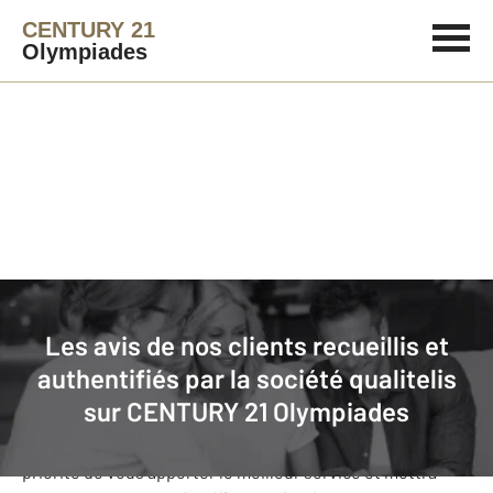
CENTURY 21
Olympiades
Agence immobilière
Avis de nos clients
Les avis de nos clients recueillis et
CENTURY 21 Olympiades
: nos clients
authentifiés par la société qualitelis
donnent leurs avis
sur
CENTURY 21 Olympiades
Notre agence CENTURY 21 Olympiades s’est fixée comme
priorité de vous apporter le meilleur service et mettra