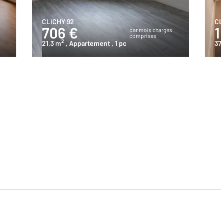
CLICHY 92
C
706 €
1
s
par mois charges
comprises
2
21,3 m
, Appartement
, 1 pc
3