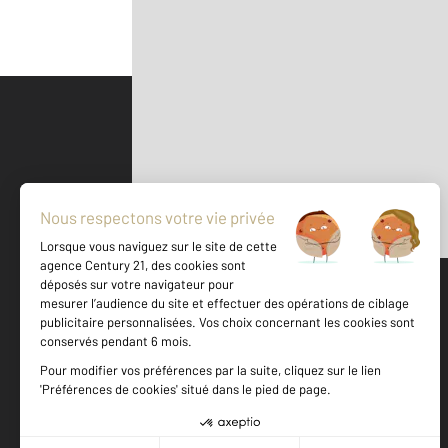
Parlons de vous, parlons biens
500 m
©
Mappy
Votre agence est notée
Achat
Location
Vente
Gestion
9,2
/
10
8,4/10