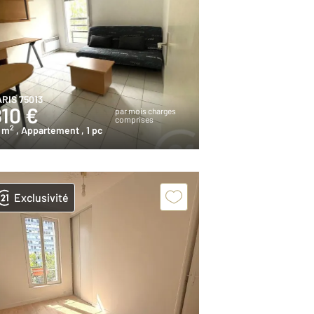
ARIS 75013
810 €
par mois charges
comprises
2
9 m
, Appartement
, 1 pc
Exclusivité