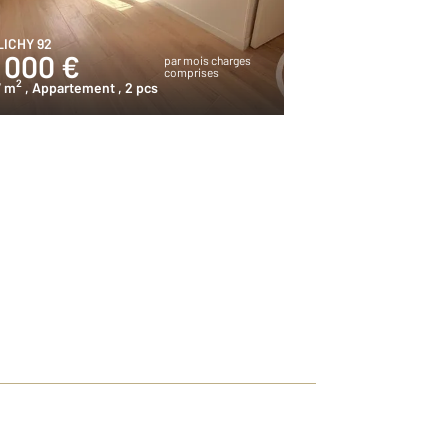
LICHY 92
 000 €
par mois charges
comprises
2
7 m
, Appartement
, 2 pcs