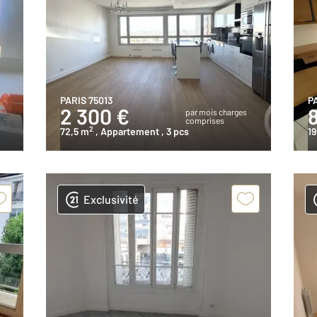
PARIS 75013
P
2 300 €
s
par mois charges
comprises
2
72,5 m
, Appartement
, 3 pcs
1
Exclusivité