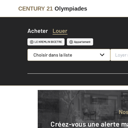
CENTURY 21
Olympiades
Acheter
Louer
LE KREMLIN BICETRE
Appartement
Choisir dans la liste
No
Créez-vous une alerte mail pour être averti quand une annonce est en ligne et consultez la