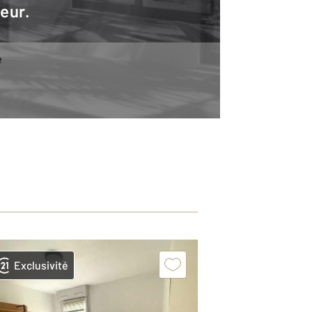
teur.
e
Exclusivité