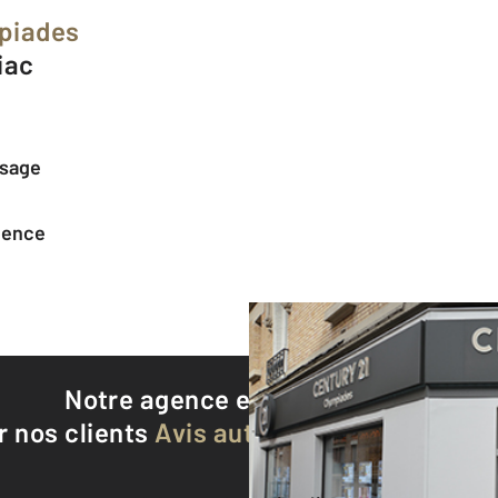
piades
biac
ssage
agence
Notre agence est notée
9,2/10
r nos clients
Avis authentifiés par Qualite