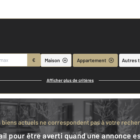
€
Maison
Appartement
Autres 
Afficher plus de critères
s biens actuels ne correspondent pas à votre reche