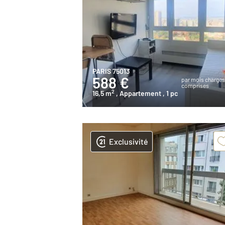
PARIS 75013
588 €
par mois charge
comprises
2
16,5 m
, Appartement
, 1 pc
Exclusivité