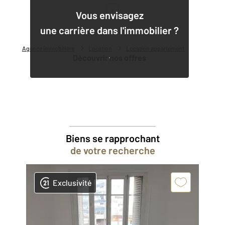
1
Vous envisagez
une carrière dans l'immobilier ?
Agence immobilière
Location
Location appartement
Découvrir nos offres
Biens se rapprochant
de votre recherche
Exclusivité